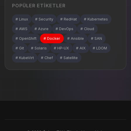
POPÜLER ETIKETLER
# Linux
# Security
# RedHat
# Kubernetes
# AWS
# Azure
# DevOps
# Cloud
# OpenShift
# Docker
# Ansible
# SAN
# Git
# Solaris
# HP-UX
# AIX
# LDOM
# KubeVirt
# Chef
# Satellite