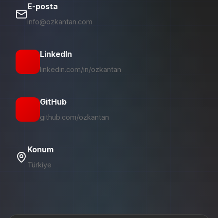
E-posta
info@ozkantan.com
LinkedIn
linkedin.com/in/ozkantan
GitHub
github.com/ozkantan
Konum
Türkiye