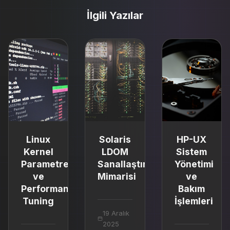
İlgili Yazılar
Linux
Solaris
HP-UX
Kernel
LDOM
Sistem
Parametreleri
Sanallaştırma
Yönetimi
ve
Mimarisi
ve
Performance
Bakım
Tuning
İşlemleri
19 Aralık
2025