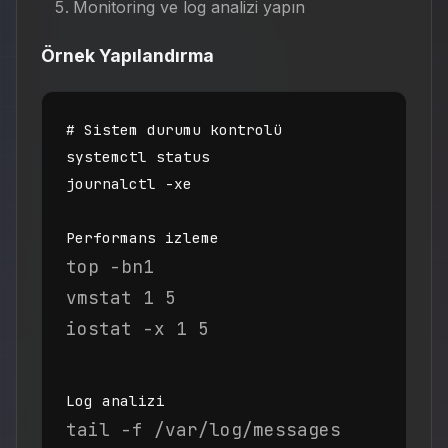
Monitoring ve log analizi yapın
Örnek Yapılandırma
# Sistem durumu kontrolü

systemctl status

journalctl -xe

Performans izleme
top -bn1

vmstat 1 5

iostat -x 1 5
Log analizi
tail -f /var/log/messages
