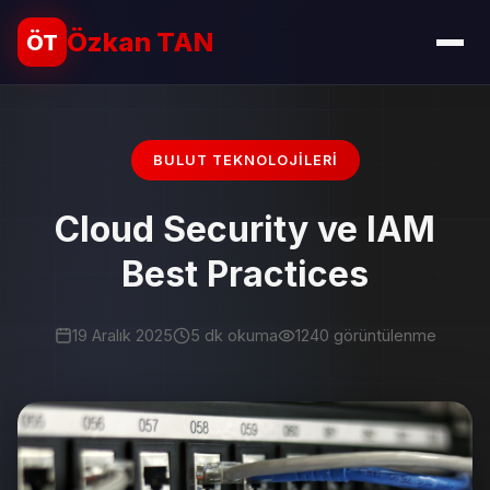
Özkan TAN
ÖT
BULUT TEKNOLOJILERI
Cloud Security ve IAM
Best Practices
19 Aralık 2025
5 dk okuma
1240 görüntülenme