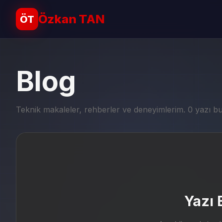
Özkan TAN
ÖT
Blog
Teknik makaleler, rehberler ve deneyimlerim. 0 yazı b
Yazı