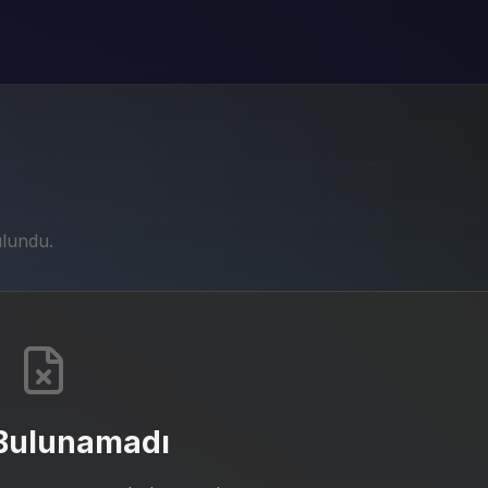
ulundu.
 Bulunamadı