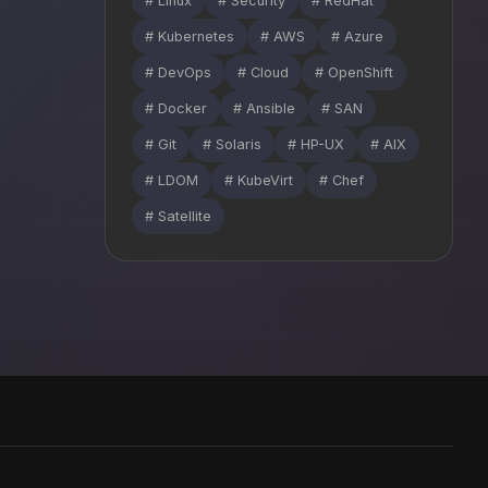
# Linux
# Security
# RedHat
# Kubernetes
# AWS
# Azure
# DevOps
# Cloud
# OpenShift
# Docker
# Ansible
# SAN
# Git
# Solaris
# HP-UX
# AIX
# LDOM
# KubeVirt
# Chef
# Satellite