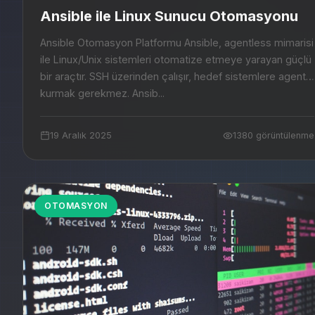
Ansible ile Linux Sunucu Otomasyonu
Ansible Otomasyon Platformu Ansible, agentless mimarisi
ile Linux/Unix sistemleri otomatize etmeye yarayan güçlü
bir araçtır. SSH üzerinden çalışır, hedef sistemlere agent
kurmak gerekmez. Ansib...
19 Aralık 2025
1380 görüntülenme
OTOMASYON