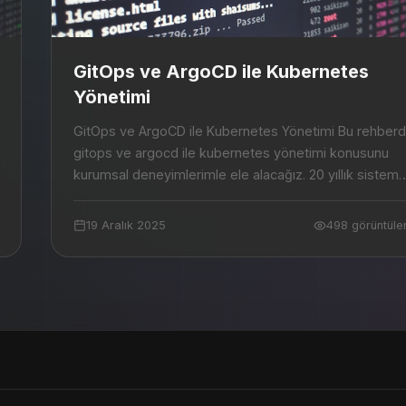
GitOps ve ArgoCD ile Kubernetes
Yönetimi
GitOps ve ArgoCD ile Kubernetes Yönetimi Bu rehberde
gitops ve argocd ile kubernetes yönetimi konusunu
kurumsal deneyimlerimle ele alacağız. 20 yıllık sistem
yönetimi tecrübemi sizlerle paylaşacağı...
19 Aralık 2025
498 görüntül