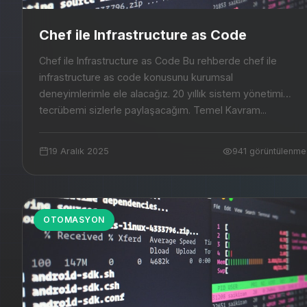
Chef ile Infrastructure as Code
Chef ile Infrastructure as Code Bu rehberde chef ile
infrastructure as code konusunu kurumsal
deneyimlerimle ele alacağız. 20 yıllık sistem yönetimi
tecrübemi sizlerle paylaşacağım. Temel Kavram...
19 Aralık 2025
941 görüntülenme
OTOMASYON