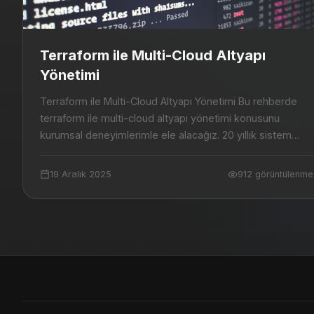
Terraform ile Multi-Cloud Altyapı
Yönetimi
Terraform ile Multi-Cloud Altyapı Yönetimi Bu rehberde
terraform ile multi-cloud altyapı yönetimi konusunu
kurumsal deneyimlerimle ele alacağız. 20 yıllık sistem
yönetimi tecrübemi sizlerle paylaşa...
19 Aralık 2025
912 görüntülenme