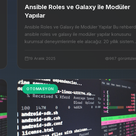
Ansible Roles ve Galaxy ile Modüler
Yapılar
Ansible Roles ve Galaxy ile Modüler Yapılar Bu rehberde
ansible roles ve galaxy ile modüler yapılar konusunu
kurumsal deneyimlerimle ele alacağız. 20 yıllık sistem
yönetimi tecrübemi sizlerle payla...
19 Aralık 2025
967 görüntül
OTOMASYON