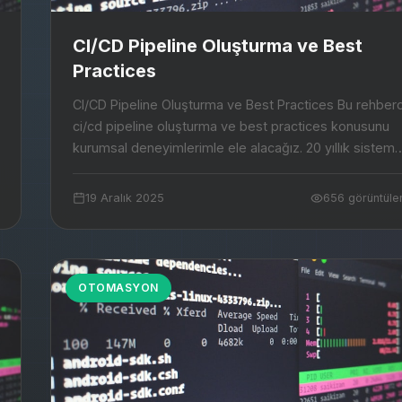
CI/CD Pipeline Oluşturma ve Best
Practices
CI/CD Pipeline Oluşturma ve Best Practices Bu rehberde
ci/cd pipeline oluşturma ve best practices konusunu
kurumsal deneyimlerimle ele alacağız. 20 yıllık sistem
yönetimi tecrübemi sizlerle paylaşa...
19 Aralık 2025
656 görüntül
OTOMASYON