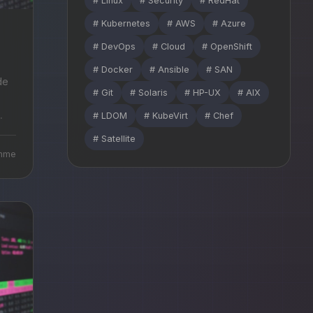
# Linux
# Security
# RedHat
# Kubernetes
# AWS
# Azure
# DevOps
# Cloud
# OpenShift
# Docker
# Ansible
# SAN
# Git
# Solaris
# HP-UX
# AIX
# LDOM
# KubeVirt
# Chef
# Satellite
enme