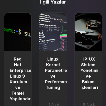
İlgili Yazılar
Red
Linux
HP-UX
Hat
Kernel
Sistem
Enterprise
Parametreleri
Yönetimi
Linux 9
ve
ve
Kurulum
Performance
Bakım
ve
Tuning
İşlemleri
Temel
Yapılandırma
19 Aralık
19 Aralık