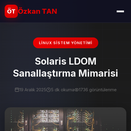
Özkan TAN
ÖT
LINUX SISTEM YÖNETIMI
Solaris LDOM
Sanallaştırma Mimarisi
19 Aralık 2025
5 dk okuma
1736 görüntülenme