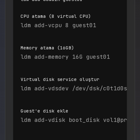
CPU atama (8 virtual CPU)
ldm add-vcpu 8 guest01
Memory atama (16GB)
ldm add-memory 16G guest01
Virtual disk service oluştur
ldm add-vdsdev /dev/dsk/c0t1d0s2 v
Guest'e disk ekle
ldm add-vdisk boot_disk vol1@prima