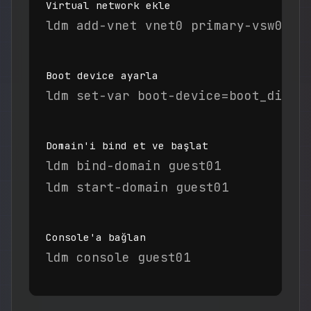
Virtual network ekle
ldm add-vnet vnet0 primary-vsw0 gu
Boot device ayarla
ldm set-var boot-device=boot_disk 
Domain'i bind et ve başlat
ldm bind-domain guest01

ldm start-domain guest01
Console'a bağlan
ldm console guest01