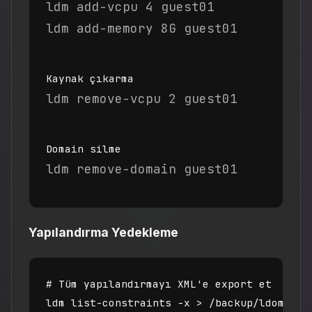
ldm add-vcpu 4 guest01

ldm add-memory 8G guest01
Kaynak çıkarma
ldm remove-vcpu 2 guest01
Domain silme
ldm remove-domain guest01
Yapılandırma Yedekleme
# Tüm yapılandırmayı XML'e export et

ldm list-constraints -x > /backup/ldom-conf