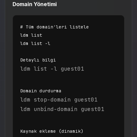
Domain Yönetimi
# Tüm domain'leri listele

ldm list

ldm list -l

Detaylı bilgi
ldm list -l guest01
Domain durdurma
ldm stop-domain guest01

ldm unbind-domain guest01
Kaynak ekleme (dinamik)