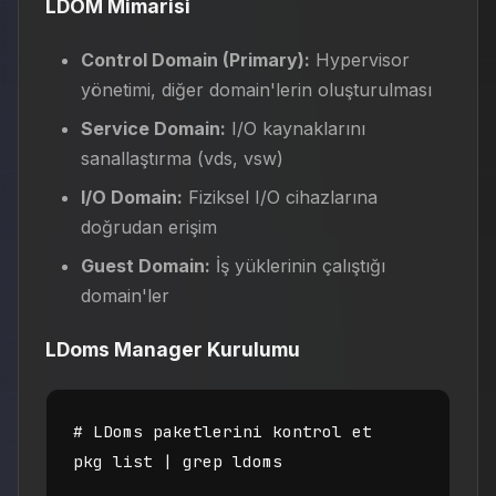
LDOM Mimarisi
Control Domain (Primary):
Hypervisor
yönetimi, diğer domain'lerin oluşturulması
Service Domain:
I/O kaynaklarını
sanallaştırma (vds, vsw)
I/O Domain:
Fiziksel I/O cihazlarına
doğrudan erişim
Guest Domain:
İş yüklerinin çalıştığı
domain'ler
LDoms Manager Kurulumu
# LDoms paketlerini kontrol et

pkg list | grep ldoms
