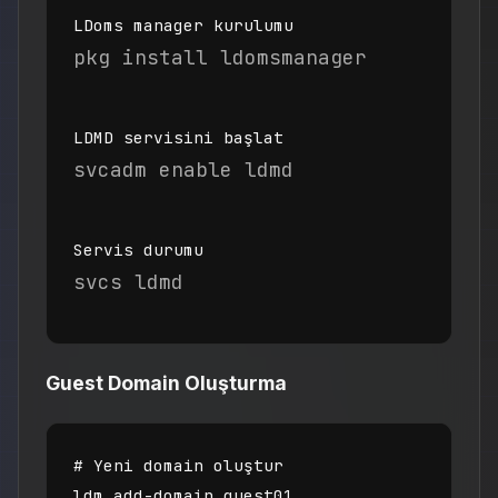
LDoms manager kurulumu
pkg install ldomsmanager
LDMD servisini başlat
svcadm enable ldmd
Servis durumu
svcs ldmd
Guest Domain Oluşturma
# Yeni domain oluştur

ldm add-domain guest01
